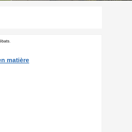
ébats.
n matière